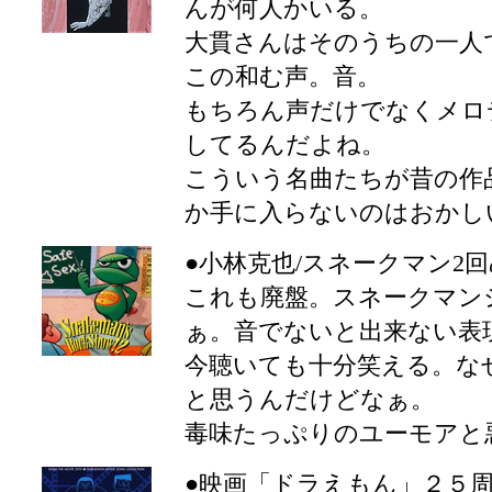
んが何人かいる。
大貫さんはそのうちの一人
この和む声。音。
もちろん声だけでなくメロ
してるんだよね。
こういう名曲たちが昔の作
か手に入らないのはおかし
●小林克也/スネークマン2
これも廃盤。スネークマン
ぁ。音でないと出来ない表
今聴いても十分笑える。な
と思うんだけどなぁ。
毒味たっぷりのユーモアと
●映画「ドラえもん」２５