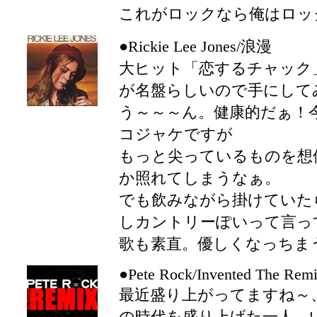
これがロックなら俺はロッ
●Rickie Lee Jones/浪漫
大ヒット「恋するチャック
が名盤らしいので手にして
う～～～ん。健康的だぁ！
コジャケですが
もっと尖っているものを想
か照れてしまうなぁ。
でも飲みながら掛けていた
しカントリーぽいって言っ
歌も素直。優しくなっちま
●Pete Rock/Invented The Rem
最近盛り上がってますね～、
の時代を盛り上げた一人、