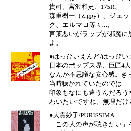
貴司、宮沢和史、175R、
森重樹一（Ziggy）、ジ
ク、エルマロ等々...。
言葉悪いがラップが邪魔に
よ。
●はっぴいえんど/はっぴい
日本のポップス界、巨匠4
なんか不思議な安心感。き
当時聴かれていたのでは
印象もなにも違うんだろう
わいたいですね。無理だけ
●大貫妙子/PURISSIMA
「この人の声が聴きたい」