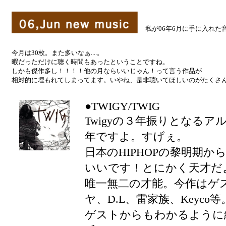
私が06年6月に手に入れた
今月は30枚。また多いなぁ....。
暇だっただけに聴く時間もあったということですね。
しかも傑作多し！！！！他の月ならいいじゃん！って言う作品が
相対的に埋もれてしまってます。いやね、是非聴いてほしいのがたくさ
●TWIGY/TWIG
Twigyの３年振りとなるア
年ですよ。すげぇ。
日本のHIPHOPの黎明期
いいです！とにかく天才だ
唯一無二の才能。今作はゲスト
ヤ、D.L、雷家族、Keyco等
ゲストからもわかるように